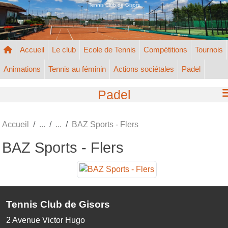
Panneau de gestion des cookies
Tennis Club de Gisors
Accueil
Le club
Ecole de Tennis
Compétitions
Tournois
Animations
Tennis au féminin
Actions sociétales
Padel
Padel
Accueil
BAZ Sports - Flers
BAZ Sports - Flers
Tennis Club de Gisors
2 Avenue Victor Hugo