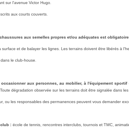
ant sur l'avenue Victor Hugo.
scrits aux courts couverts.
 de chaussures aux semelles propres et/ou adéquates est obligatoire
la surface et de balayer les lignes. Les terrains doivent être libérés à l'h
 dans le club-house.
ccasionner aux personnes, au mobilier, à l'équipement sportif o
 Toute dégradation observée sur les terrains doit être signalée dans le
teur, ou les responsables des permanences peuvent vous demander excep
club :
école de tennis, rencontres interclubs, tournois et TMC, animati