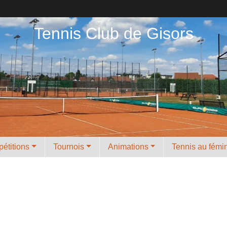
Tennis Club de Gisors
étitions
Tournois
Animations
Tennis au fémi