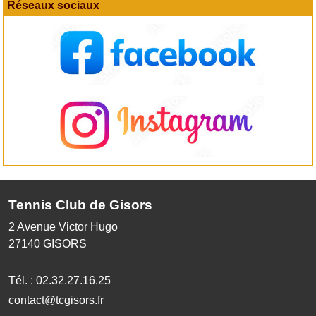
Réseaux sociaux
Tennis Club de Gisors
2 Avenue Victor Hugo
27140
GISORS
Tél. :
02.32.27.16.25
contact@tcgisors.fr