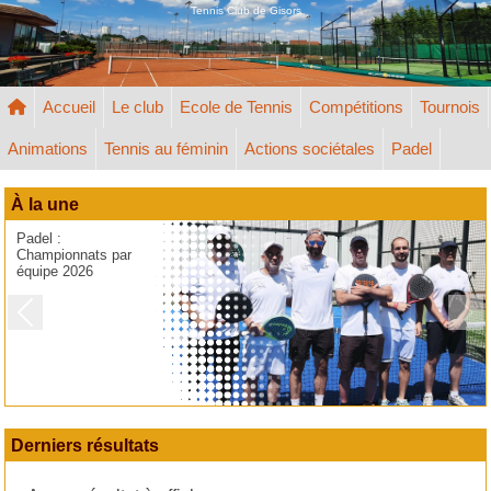
Panneau de gestion des cookies
Tennis Club de Gisors
Accueil
Le club
Ecole de Tennis
Compétitions
Tournois
Animations
Tennis au féminin
Actions sociétales
Padel
À la une
Padel :
Championnats par
équipe 2026
Previous
Next
Derniers résultats