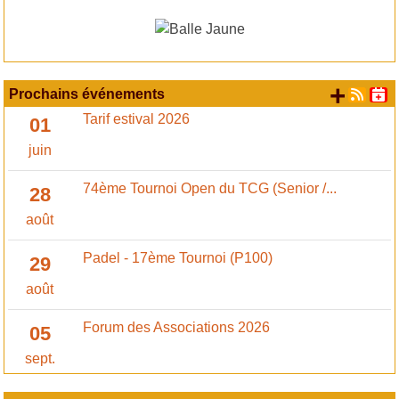
+ d'
Prochains événements
Tarif estival 2026
01
juin
74ème Tournoi Open du TCG (Senior /...
28
août
Padel - 17ème Tournoi (P100)
29
août
Forum des Associations 2026
05
sept.