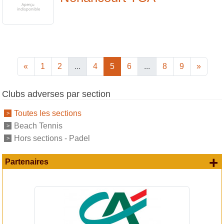
«
1
2
...
4
5
6
...
8
9
»
Clubs adverses par section
Toutes les sections
Beach Tennis
Hors sections - Padel
+
Partenaires