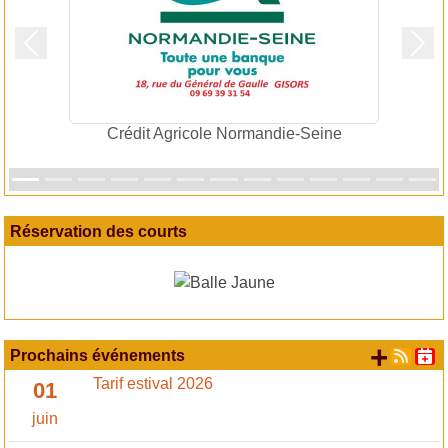
Précedent
Suiv
Crédit Agricole Normandie-Seine
Réservation des courts
+ d'
Prochains événements
Tarif estival 2026
01
juin