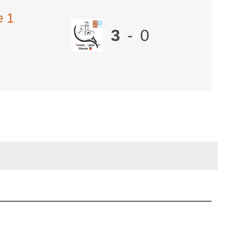
e 1
3
-
0