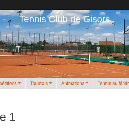
Tennis Club de Gisors
étitions
Tournois
Animations
Tennis au fémi
e 1