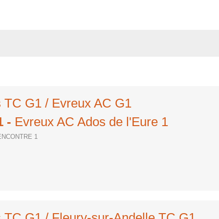
rs TC G1 / Evreux AC G1
1
-
Evreux AC Ados de l'Eure 1
RENCONTRE 1
s TC G1 / Fleury-sur-Andelle TC G1