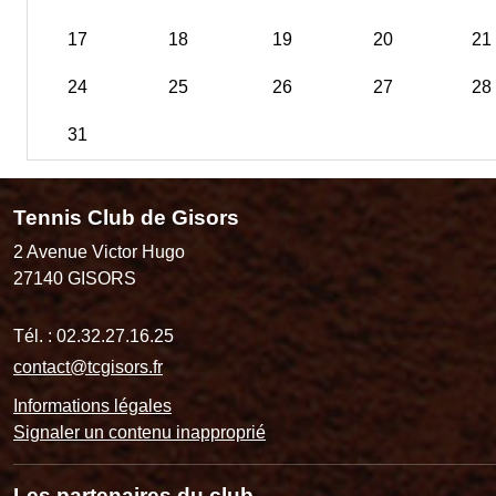
17
18
19
20
21
24
25
26
27
28
31
Tennis Club de Gisors
2 Avenue Victor Hugo
27140
GISORS
Tél. :
02.32.27.16.25
contact@tcgisors.fr
Informations légales
Signaler un contenu inapproprié
Les partenaires du club