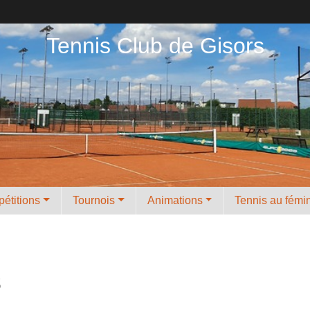
Tennis Club de Gisors
étitions
Tournois
Animations
Tennis au fémi
s