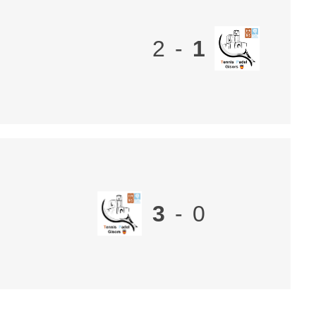
2
-
1
3
-
0