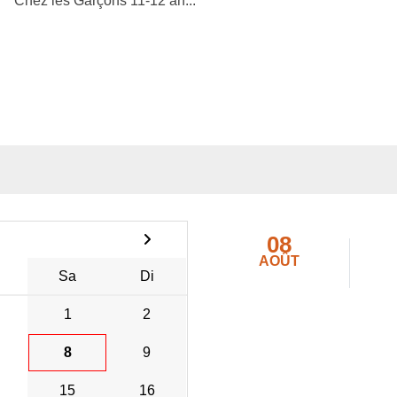
Chez les Garçons 11-12 an...
08
AOÛT
Sa
Di
1
2
8
9
15
16