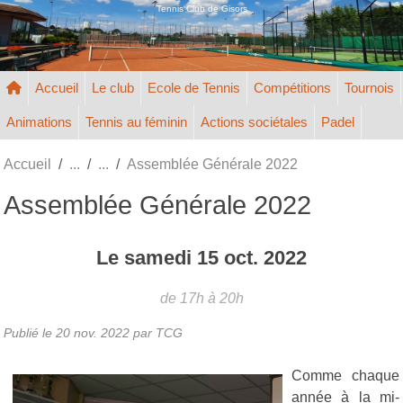
Panneau de gestion des cookies
Tennis Club de Gisors
Accueil
Le club
Ecole de Tennis
Compétitions
Tournois
Animations
Tennis au féminin
Actions sociétales
Padel
Accueil
Assemblée Générale 2022
Assemblée Générale 2022
Le
samedi
15
oct.
2022
de 17h à 20h
Publié le
20 nov. 2022
par TCG
Comme chaque
année à la mi-