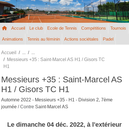
Panneau de gestion des cookies
Tennis Club de Gisors
Accueil
Le club
Ecole de Tennis
Compétitions
Tournois
Animations
Tennis au féminin
Actions sociétales
Padel
Accueil
Messieurs +35 : Saint-Marcel AS H1 / Gisors TC
H1
Messieurs +35 : Saint-Marcel AS
H1 / Gisors TC H1
Automne 2022 - Messieurs +35 - H1 - Division 2, 7ème
journée
/ Contre
Saint-Marcel AS
Le
dimanche
04
déc.
2022
, à l'extérieur