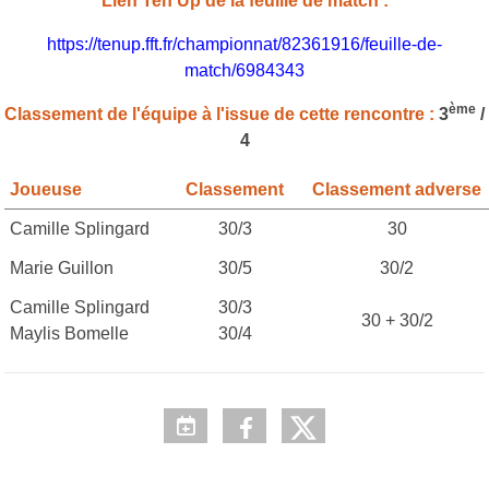
Lien Ten'Up de la feuille de match :
https://tenup.fft.fr/championnat/82361916/feuille-de-
match/6984343
ème
Classement de l'équipe à l'issue de cette rencontre :
3
/
4
Joueuse
Classement
Classement adverse
Camille Splingard
30/3
30
Marie Guillon
30/5
30/2
Camille Splingard
30/3
30 + 30/2
Maylis Bomelle
30/4