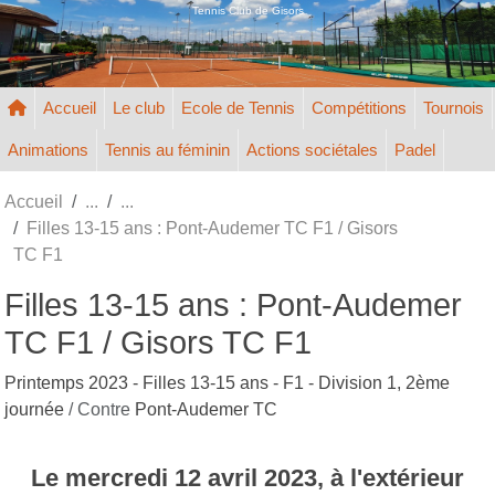
Panneau de gestion des cookies
Tennis Club de Gisors
Accueil
Le club
Ecole de Tennis
Compétitions
Tournois
Animations
Tennis au féminin
Actions sociétales
Padel
Accueil
Filles 13-15 ans : Pont-Audemer TC F1 / Gisors
TC F1
Filles 13-15 ans : Pont-Audemer
TC F1 / Gisors TC F1
Printemps 2023 - Filles 13-15 ans - F1 - Division 1, 2ème
journée
/ Contre
Pont-Audemer TC
Le
mercredi
12
avril
2023
, à l'extérieur