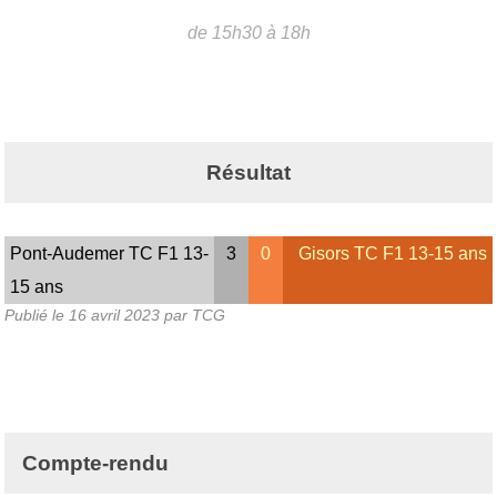
de 15h30 à 18h
Résultat
Pont-Audemer TC F1 13-
3
0
Gisors TC F1 13-15 ans
15 ans
Publié le
16 avril 2023
par TCG
Compte-rendu