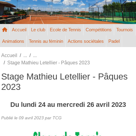
Panneau de gestion des cookies
Tennis Club de Gisors
Accueil
Le club
Ecole de Tennis
Compétitions
Tournois
Animations
Tennis au féminin
Actions sociétales
Padel
Accueil
Stage Mathieu Letellier - Pâques 2023
Stage Mathieu Letellier - Pâques
2023
Du
lundi
24
au
mercredi
26
avril
2023
Publié le
09 avril 2023
par TCG