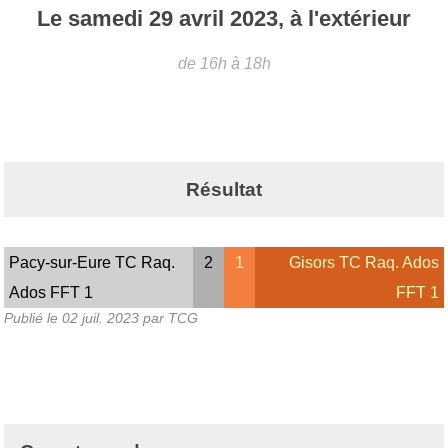
Le
samedi
29
avril
2023
, à l'extérieur
de 16h à 18h
Résultat
Pacy-sur-Eure TC Raq.
2
1
Gisors TC Raq. Ados
Ados FFT 1
FFT 1
Publié le
02 juil. 2023
par TCG