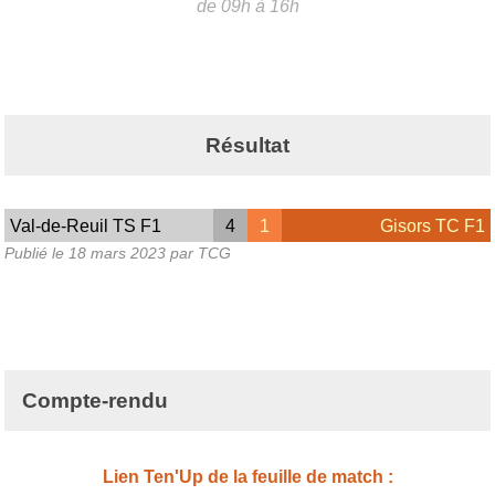
de 09h à 16h
Résultat
Val-de-Reuil TS F1
4
1
Gisors TC F1
Publié le
18 mars 2023
par TCG
Compte-rendu
Lien Ten'Up de la feuille de match :