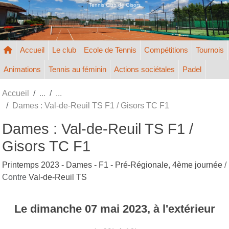
Panneau de gestion des cookies
Tennis Club de Gisors
Accueil
Le club
Ecole de Tennis
Compétitions
Tournois
Animations
Tennis au féminin
Actions sociétales
Padel
Accueil
Dames : Val-de-Reuil TS F1 / Gisors TC F1
Dames : Val-de-Reuil TS F1 /
Gisors TC F1
Printemps 2023 - Dames - F1 - Pré-Régionale, 4ème journée
/
Contre
Val-de-Reuil TS
Le
dimanche
07
mai
2023
, à l'extérieur