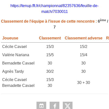
https://tenup.fft.fr/championnat/82357636/feuille-de-
match/7030011
ème
Classement de l'équipe à l'issue de cette rencontre :
6
/
7
Joueuse
Classement
Classement adverse
R
Cécile Cavael
15/3
15/2
Valérie Nariana
15/5
15/4
Bernadette Cavael
30
30
Agnès Tardy
30/2
30
Cécile Cavael
15/3
30 + 30
Bernadette Cavael
30