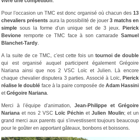
vivre une compétition
.
Pour l'occasion un TMC est donc organisé où chacun des
13
chevaliers présents
aura la possibilité de jouer
3 matchs en
simple
sous la forme d'un unique set de 3 jeux.
Pierick
Bevione
remporte ce TMC face à son camarade
Samuel
Blanchet-Tardy
.
A la suite de ce TMC, c'est cette fois un
tournoi de double
qui est organisé auquel participent également Grégoire
Nariana ainsi que nos 2 VSC Loïc et Julien. Là encore
chaque chevalier disputera 3 parties. Associé à Loïc,
Pierick
réalise le doublé
face à la paire composée de
Adam Hassini
et
Grégoire Nariana
.
Merci à l'équipe d'animation,
Jean-Philippe et Grégoire
Nariana
et nos 2 VSC
Loïc Péchin
et
Julien Moulin
; et un
grand merci aux parents qui s'investissent toujours beaucoup
pour le goûter en apportant gâteaux, bonbons et boissons.