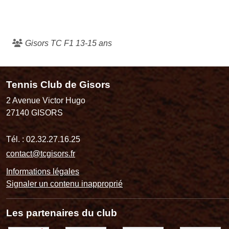
Gisors TC F1 13-15 ans
Tennis Club de Gisors
2 Avenue Victor Hugo
27140
GISORS
Tél. :
02.32.27.16.25
contact@tcgisors.fr
Informations légales
Signaler un contenu inapproprié
Les partenaires du club