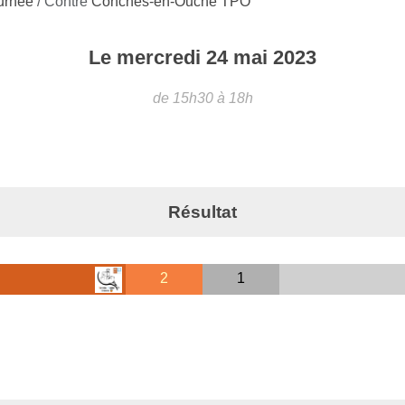
ournée
/ Contre
Conches-en-Ouche TPO
Le
mercredi
24
mai
2023
de 15h30 à 18h
Résultat
2
1