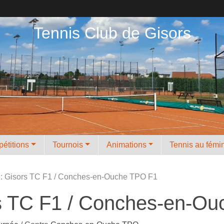
Tennis Club de Gisors
étitions
Tournois
Animations
Tennis au fémi
s : Gisors TC F1 / Conches-en-Ouche TPO F1
ors TC F1 / Conches-en-O