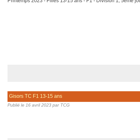
Printemps 2023 - Filles 13-15 ans - F1 - Division 1, 5ème j
Gisors TC F1 13-15 ans
Publié le
16 avril 2023
par TCG