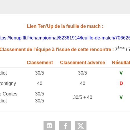
Lien Ten'Up de la feuille de match :
ttps://tenup.fft.fr/championnat/82361914/feuille-de-match/70662
ème
Classement de l'équipe à l'issue de cette rencontre :
7
/ 
Classement
Classement adverse
Résulta
iot
30/5
30/5
V
rontigny
40
40
D
e Contes
30/5
30/5 + 40
V
iot
30/5