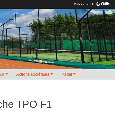
Participer au site :
nin
Actions sociétales
Padel
uche TPO F1