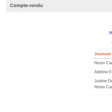
Compte-rendu
h
Joueuse
Ninon Cad
Adeline F
Justine D
Ninon Cad