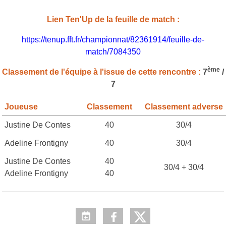
Lien Ten'Up de la feuille de match :
https://tenup.fft.fr/championnat/82361914/feuille-de-
match/7084350
ème
Classement de l'équipe à l'issue de cette rencontre :
7
/
7
Joueuse
Classement
Classement adverse
Justine De Contes
40
30/4
Adeline Frontigny
40
30/4
Justine De Contes
40
30/4 + 30/4
Adeline Frontigny
40