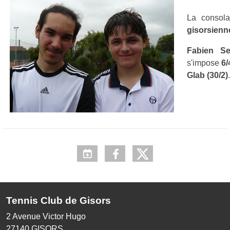
La consol
gisorsienn
Fabien Se
s'impose
6/
Glab (30/2)
.
Tennis Club de Gisors
2 Avenue Victor Hugo
27140
GISORS