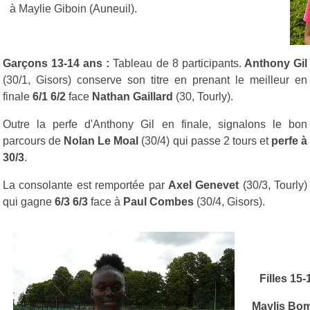
à Maylie Giboin (Auneuil).
Garçons 13-14 ans :
Tableau de 8 participants.
Anthony Gil
(30/1, Gisors) conserve son titre en prenant le meilleur en
finale
6/1 6/2
face
Nathan Gaillard
(30, Tourly).
Outre la perfe d'Anthony Gil en finale, signalons le bon
parcours de
Nolan Le Moal
(30/4) qui passe 2 tours et
perfe à
30/3
.
La consolante est remportée par
Axel Genevet
(30/3, Tourly)
qui gagne
6/3 6/3
face à
Paul Combes
(30/4, Gisors).
Filles 15-
Maylis Bom