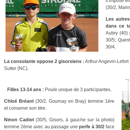
s'impose en
(30/2, Marin
Les autre
dans ce ta
Aubry (40) p
30/5; Quent
30/4.
La consolante oppose 2 gisorsiens :
Arthur Angevin-Lefort 
Sutter (NC).
Filles 13-14 ans :
Poule unique de 3 participantes.
Chloé Bréant
(30/2, Gournay en Bray) termine 1ère
et conserve son titre.
Ninon Cadiot
(30/5, Gisors, à gauche sur la photo)
termine 2ème avec au passage une
perfe à 30/2
face