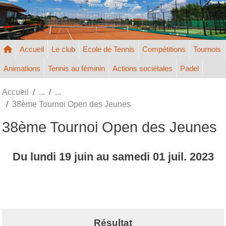
Panneau de gestion des cookies
Tennis Club de Gisors
Accueil
Le club
Ecole de Tennis
Compétitions
Tournois
Animations
Tennis au féminin
Actions sociétales
Padel
Accueil
38ème Tournoi Open des Jeunes
38ème Tournoi Open des Jeunes
Du
lundi
19
juin
au
samedi
01
juil.
2023
Résultat