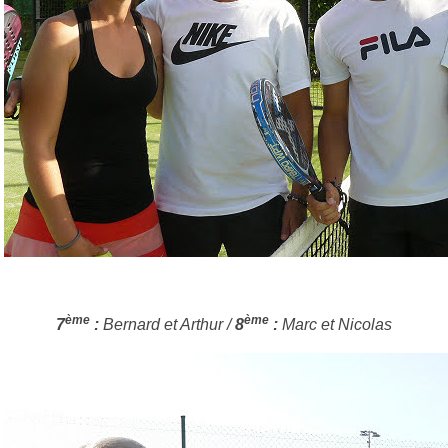
ème
ème
7
:
Bernard et Arthur /
8
:
Marc et Nicolas