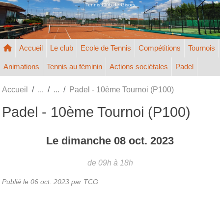
Panneau de gestion des cookies
Tennis Club de Gisors
Accueil
Le club
Ecole de Tennis
Compétitions
Tournois
Animations
Tennis au féminin
Actions sociétales
Padel
Accueil
Padel - 10ème Tournoi (P100)
Padel - 10ème Tournoi (P100)
Le
dimanche
08
oct.
2023
de 09h à 18h
Publié le
06 oct. 2023
par TCG