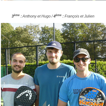
ème
ème
3
:
Anthony et Hugo /
4
:
François et Julien