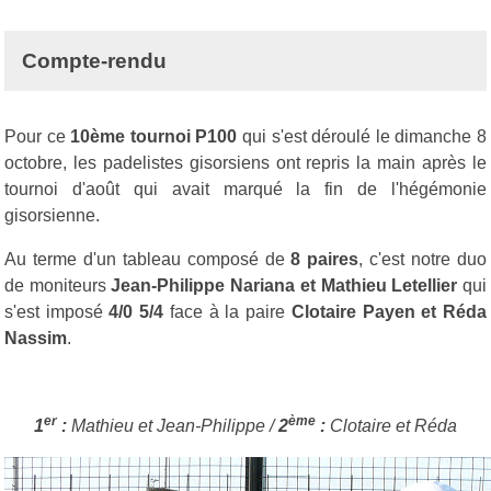
Compte-rendu
Pour ce
10ème tournoi P100
qui s'est déroulé le dimanche 8
octobre, les padelistes gisorsiens ont repris la main après le
tournoi d'août qui avait marqué la fin de l'hégémonie
gisorsienne.
Au terme d'un tableau composé de
8 paires
, c'est notre duo
de moniteurs
Jean-Philippe Nariana et Mathieu Letellier
qui
s'est imposé
4/0 5/4
face à la paire
Clotaire Payen et Réda
Nassim
.
er
ème
1
:
Mathieu et Jean-Philippe /
2
:
Clotaire et Réda