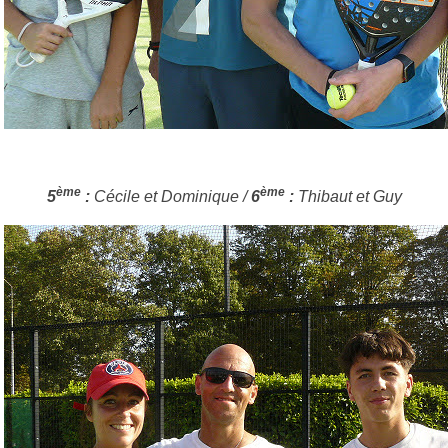
ème
ème
5
:
Cécile et Dominique /
6
:
Thibaut et Guy