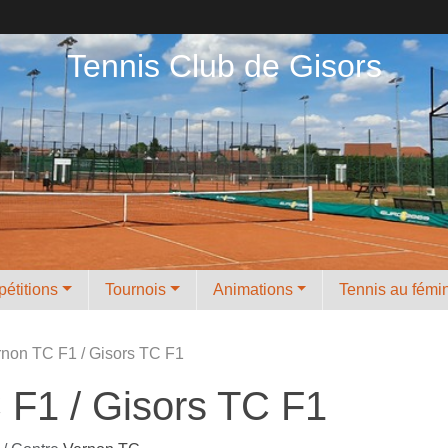
Tennis Club de Gisors
étitions
Tournois
Animations
Tennis au fémi
non TC F1 / Gisors TC F1
F1 / Gisors TC F1