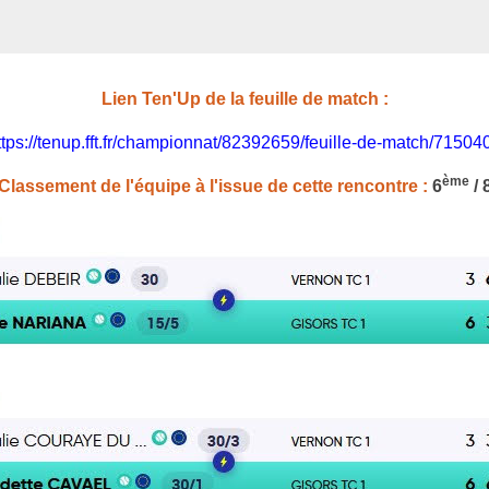
Lien Ten'Up de la feuille de match :
ttps://tenup.fft.fr/championnat/82392659/feuille-de-match/71504
ème
Classement de l'équipe à l'issue de cette rencontre :
6
/ 