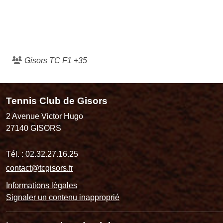
Gisors TC F1 +35
Tennis Club de Gisors
2 Avenue Victor Hugo
27140
GISORS
Tél. :
02.32.27.16.25
contact@tcgisors.fr
Informations légales
Signaler un contenu inapproprié