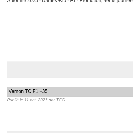
Automne 2023 - Dames +35 - F1 - Promotion, 4ème journé
Vernon TC F1 +35
Publié le
11 oct. 2023
par TCG