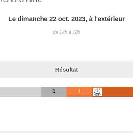
e
/ Contre
Vernon TC
Le
dimanche
22
oct.
2023
, à l'extérieur
de 14h à 18h
Résultat
0
4