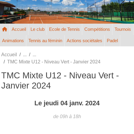
Panneau de gestion des cookies
Tennis Club de Gisors
Accueil
Le club
Ecole de Tennis
Compétitions
Tournois
Animations
Tennis au féminin
Actions sociétales
Padel
Accueil
TMC Mixte U12 - Niveau Vert - Janvier 2024
TMC Mixte U12 - Niveau Vert -
Janvier 2024
Le
jeudi
04
janv.
2024
de 09h à 18h