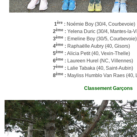
ère
1
:
Noémie Boy (30/4, Courbevoie)
ème
2
:
Yelena Duric (30/4, Mantes-la-Vi
ème
3
:
Emeline Boy (30/5, Courbevoie)
ème
4
:
Raphaëlle Aubry (40, Gisors)
ème
5
:
Alicia Petit (40, Vexin-Thelle)
ème
6
:
Laureen Hurel (NC, Villennes)
ème
7
:
Lalie Tabaka (40, Saint-Aubin)
ème
8
:
Mayliss Humblo Van Raes (40, 
Classement Garçons