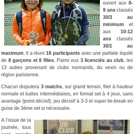
ouvert aux
8-
9 ans
classés
30/3 au
minimum
et
aux
10-12
ans
classés
30/1 au
maximum
. Il a réuni
16 participants
avec une parfaite équité
de
8 garçons et 8 filles
. Parmi eux
3 licenciés au club
, les
13 autres provenant de clubs normands, du vexin ou de
région parisienne.
Chacun disputera
3 matchs
, sur grand terrain, filet à hauteur
normale et balles intermédiaires, en format set à 4 jeux, sans
avantage (point décisif), jeu décisif à 3-3 et super tie-break en
guise de 3ème set si nécessaire.
A l'issue de la
journée, tous