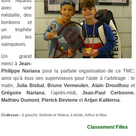
sont repartis
avec une
médaille, des
bonbons et
un trophée
pour les
vainqueurs.
Un grand
merci à
Jean-
Philippe Nariana
pour la parfaite organisation de ce TMC;
ainsi qu'à tous ses superviseurs pour l'aide à l'arbitrage : le
matin,
Julia Bisbal
,
Bruno Vermeulen
,
Alain Drouilhou
et
Grégoire Nariana
; l'après-midi,
Jean-Paul Cerbonne
,
Mathieu Dumont
,
Pierick Bevione
et
Arijan Kaliterna
.
Ci-dessus :
à gauche, Noémie et Yelena; à droite, Arthur et Max.
Classement Filles