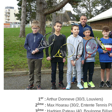
er
1
:
Arthur Donneve (30/3, Louviers)
ème
2
:
Max Hoarau (30/2, Entente Tennis Pl
ème
3
:
Hadrien Pateau (40, Boulogne Billan