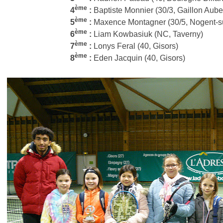
ème
4
:
Baptiste Monnier (30/3, Gaillon Aub
ème
5
:
Maxence Montagner (30/5, Nogent-s
ème
6
:
Liam Kowbasiuk (NC, Taverny)
ème
7
:
Lonys Feral (40, Gisors)
ème
8
:
Eden Jacquin (40, Gisors)