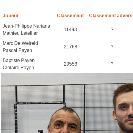
Joueur
Classement
Classement advers
Jean-Philippe Nariana
11493
?
Mathieu Letellier
Marc De Weireld
21768
?
Pascal Payen
Baptiste Payen
29553
?
Clotaire Payen