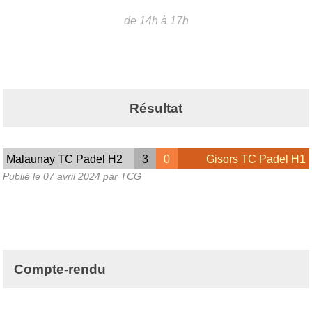
de 14h à 17h
Résultat
Malaunay TC Padel H2
3
0
Gisors TC Padel H1
Publié le
07 avril 2024
par TCG
Compte-rendu