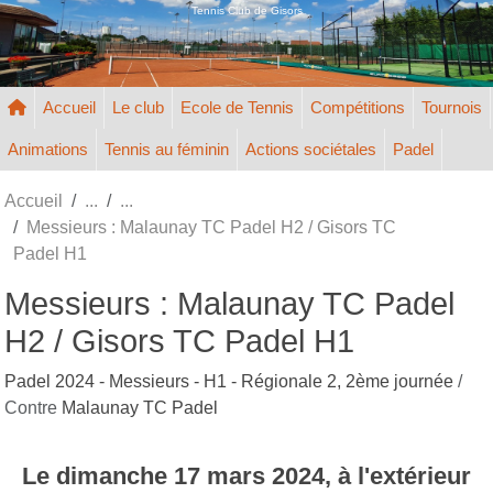
Panneau de gestion des cookies
Tennis Club de Gisors
Accueil
Le club
Ecole de Tennis
Compétitions
Tournois
Animations
Tennis au féminin
Actions sociétales
Padel
Accueil
Messieurs : Malaunay TC Padel H2 / Gisors TC
Padel H1
Messieurs : Malaunay TC Padel
H2 / Gisors TC Padel H1
Padel 2024 - Messieurs - H1 - Régionale 2, 2ème journée
/
Contre
Malaunay TC Padel
Le
dimanche
17
mars
2024
, à l'extérieur