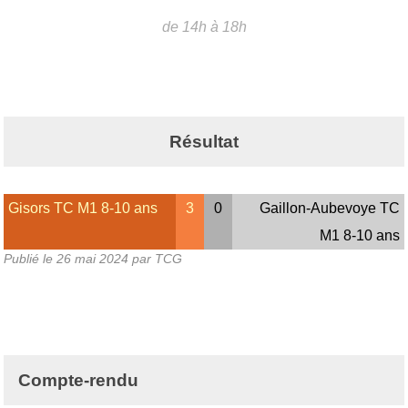
de 14h à 18h
Résultat
Gisors TC M1 8-10 ans
3
0
Gaillon-Aubevoye TC
M1 8-10 ans
Publié le
26 mai 2024
par TCG
Compte-rendu