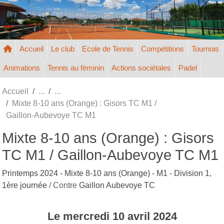
Panneau de gestion des cookies
Tennis Club de Gisors
Accueil
Le club
Ecole de Tennis
Compétitions
Tournois
Animations
Tennis au féminin
Actions sociétales
Padel
Accueil
Mixte 8-10 ans (Orange) : Gisors TC M1 /
Gaillon-Aubevoye TC M1
Mixte 8-10 ans (Orange) : Gisors
TC M1 / Gaillon-Aubevoye TC M1
Printemps 2024 - Mixte 8-10 ans (Orange) - M1 - Division 1,
1ère journée
/ Contre
Gaillon Aubevoye TC
Le
mercredi
10
avril
2024