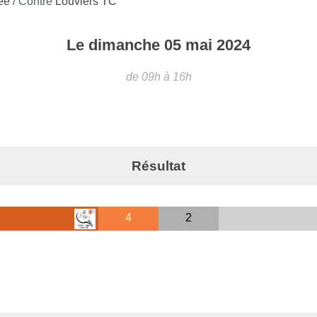
née
/ Contre
Louviers TC
Le
dimanche
05
mai
2024
de 09h à 16h
Résultat
4
2