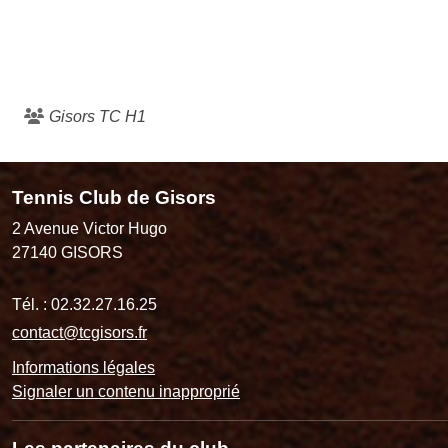
Gisors TC H1
Tennis Club de Gisors
2 Avenue Victor Hugo
27140
GISORS
Tél. :
02.32.27.16.25
contact@tcgisors.fr
Informations légales
Signaler un contenu inapproprié