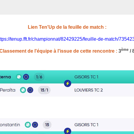
Lien Ten'Up de la feuille de match :
ttps://tenup.fft.fr/championnat/82429225/feuille-de-match/73542
ème
Classement de l'équipe à l'issue de cette rencontre :
3
/ 