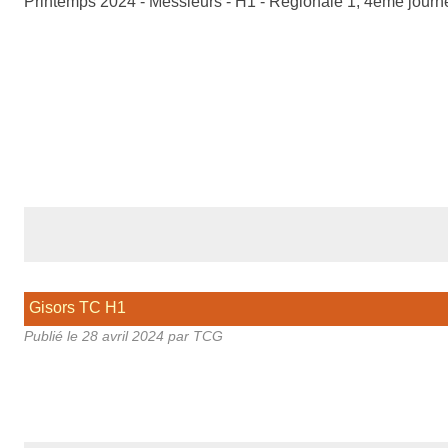
Printemps 2024 - Messieurs - H1 - Régionale 1, 4ème jour
Gisors TC H1
Publié le
28 avril 2024
par TCG