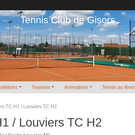
Tennis Club de Gisors
étitions
Tournois
Animations
Tennis au fémi
ors TC H1 / Louviers TC H2
H1 / Louviers TC H2