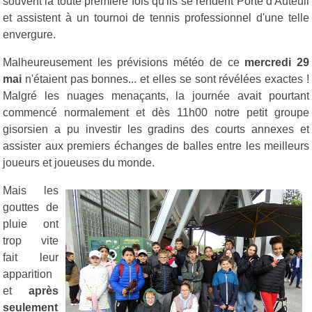
souvent la toute première fois qu'ils se rendent Porte d'Auteuil
et assistent à un tournoi de tennis professionnel d'une telle
envergure.
Malheureusement les prévisions météo de ce
mercredi 29
mai
n'étaient pas bonnes... et elles se sont révélées exactes !
Malgré les nuages menaçants, la journée avait pourtant
commencé normalement et dès 11h00 notre petit groupe
gisorsien a pu investir les gradins des courts annexes et
assister aux premiers échanges de balles entre les meilleurs
joueurs et joueuses du monde.
Mais les
gouttes de
pluie ont
trop vite
fait leur
apparition
et
après
seulement