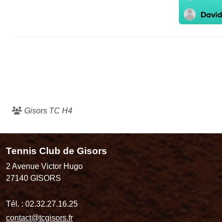
Gisors TC H4
Tennis Club de Gisors
2 Avenue Victor Hugo
27140
GISORS
Tél. :
02.32.27.16.25
contact@tcgisors.fr