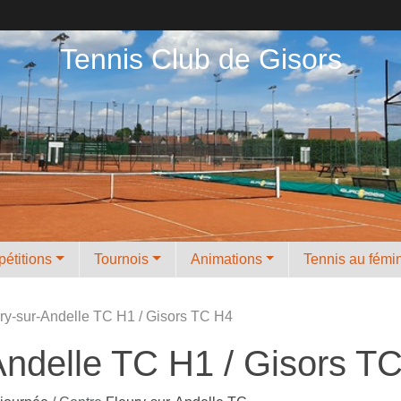
Tennis Club de Gisors
étitions
Tournois
Animations
Tennis au fémi
ury-sur-Andelle TC H1 / Gisors TC H4
Andelle TC H1 / Gisors T