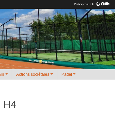
Participer au site :
nin
Actions sociétales
Padel
C H4