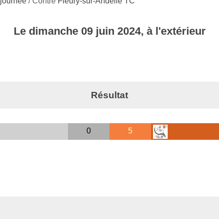
 journée
/ Contre
Fleury-sur-Andelle TC
Le
dimanche
09
juin
2024
, à l'extérieur
Résultat
0
5