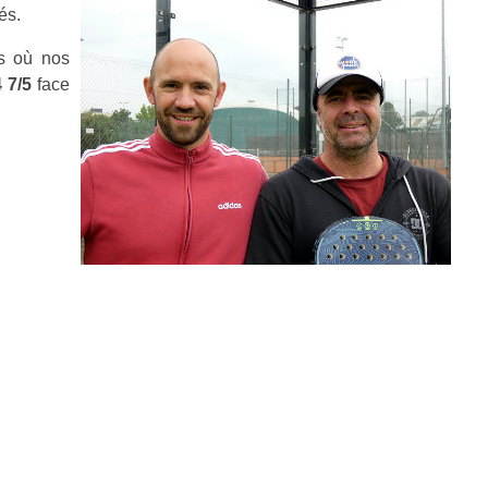
és.
es où nos
4 7/5
face