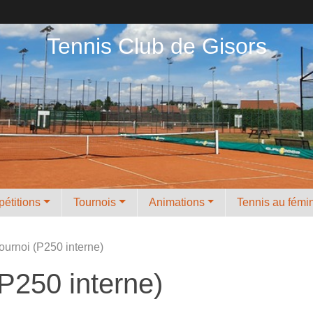
Tennis Club de Gisors
étitions
Tournois
Animations
Tennis au fémi
ournoi (P250 interne)
P250 interne)