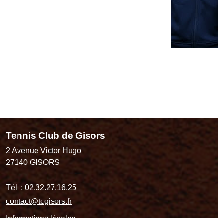
Tennis Club de Gisors
2 Avenue Victor Hugo
27140
GISORS
Tél. :
02.32.27.16.25
contact@tcgisors.fr