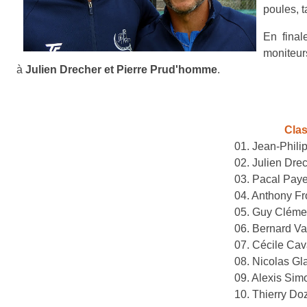
poules, 
En final
moniteu
à
Julien Drecher et Pierre Prud'homme
.
Cla
01. Jean-Philip
02. Julien Dre
03. Pacal Paye
04. Anthony F
05. Guy Clémen
06. Bernard Va
07. Cécile Cav
08. Nicolas Gl
09. Alexis Sim
10. Thierry Do