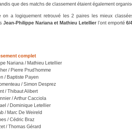
tandis que des matchs de classement étaient également organis
e on a logiquement retrouvé les 2 paires les mieux classé
rs
Jean-Philippe Nariana et Mathieu Letellier
l'ont emporté
6/
ssement complet
pe Nariana / Mathieu Letellier
cher / Pierre Prud'homme
n / Baptiste Payen
romenteau / Simon Desprez
t / Thibaut Alibert
nnier / Arthur Cacciola
ael / Dominique Letellier
ab / Marc De Weireld
oes / Cédric Braz
zet / Thomas Gérard