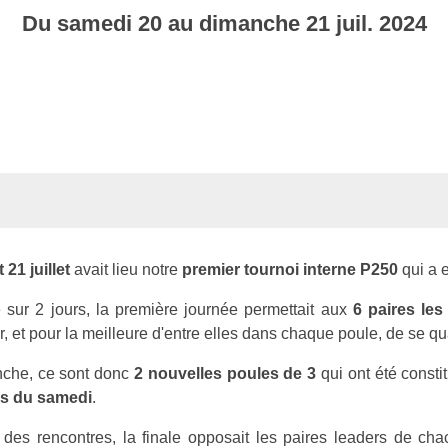
Du
samedi
20
au
dimanche
21
juil.
2024
 21 juillet
avait lieu notre
premier tournoi interne P250
qui a e
 sur 2 jours, la première journée permettait aux
6 paires les
er, et pour la meilleure d'entre elles dans chaque poule, de se q
che, ce sont donc
2 nouvelles poules de 3
qui ont été consti
es du samedi
.
e des rencontres, la finale opposait les paires leaders de ch