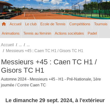
Panneau de gestion des cookies
Tennis Club de Gisors
Accueil
Le club
Ecole de Tennis
Compétitions
Tournois
Animations
Tennis au féminin
Actions sociétales
Padel
Accueil
Messieurs +45 : Caen TC H1 / Gisors TC H1
Messieurs +45 : Caen TC H1 /
Gisors TC H1
Automne 2024 - Messieurs +45 - H1 - Pré-Nationale, 1ère
journée
/ Contre
Caen TC
Le
dimanche
29
sept.
2024
, à l'extérieur