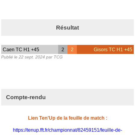
Résultat
Caen TC H1 +45
2
2
Gisors TC H1 +45
Publié le
22 sept. 2024
par TCG
Compte-rendu
Lien Ten'Up de la feuille de match :
https://tenup.fft.fr/championnat/82459151/feuille-de-