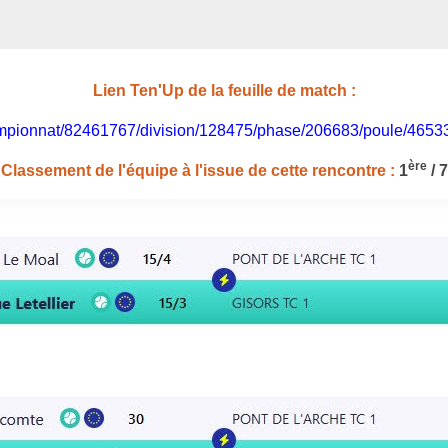
Lien Ten'Up de la feuille de match :
/championnat/82461767/division/128475/phase/206683/poule/465
ère
Classement de l'équipe à l'issue de cette rencontre :
1
/ 7