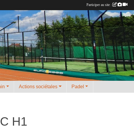
Participer au site :
nin
Actions sociétales
Padel
TC H1