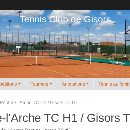
Tennis Club de Gisors
étitions
Tournois
Animations
Tennis au fémi
 Pont-de-l'Arche TC H1 / Gisors TC H1
e-l'Arche TC H1 / Gisors 