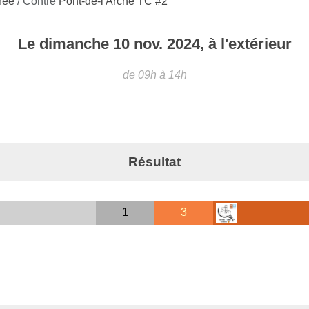
rnée
/ Contre
Pont-de-l'Arche TC #2
Le
dimanche
10
nov.
2024
, à l'extérieur
de 09h à 14h
Résultat
1
3