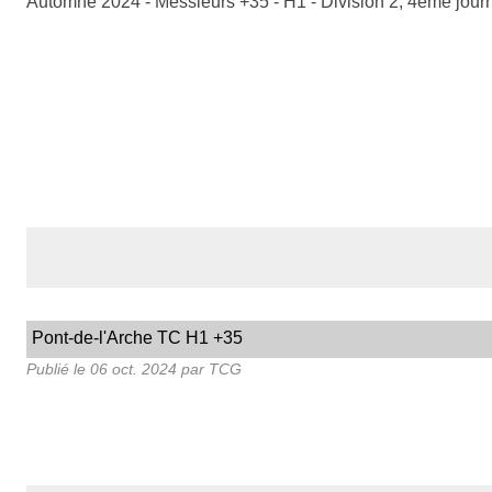
Automne 2024 - Messieurs +35 - H1 - Division 2, 4ème jou
Pont-de-l'Arche TC H1 +35
Publié le
06 oct. 2024
par TCG