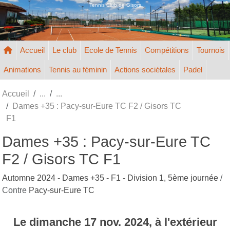
Panneau de gestion des cookies
Tennis Club de Gisors
Accueil
Le club
Ecole de Tennis
Compétitions
Tournois
Animations
Tennis au féminin
Actions sociétales
Padel
Accueil
Dames +35 : Pacy-sur-Eure TC F2 / Gisors TC
F1
Dames +35 : Pacy-sur-Eure TC
F2 / Gisors TC F1
Automne 2024 - Dames +35 - F1 - Division 1, 5ème journée
/
Contre
Pacy-sur-Eure TC
Le
dimanche
17
nov.
2024
, à l'extérieur