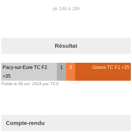
de 14h à 18h
Résultat
Pacy-sur-Eure TC F2
1
3
Gisors TC F1 +35
+35
Publié le
06 oct. 2024
par TCG
Compte-rendu