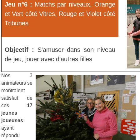
Jeu n°6 :
Matchs par niveaux, Orange
et Vert côté Vitres, Rouge et Violet côté
Tribunes
Objectif :
S'amuser dans son niveau
de jeu, jouer avec d’autres filles
Nos 3
animateurs se
montraient
satisfait de
ces
17
jeunes
joueuses
ayant
répondu