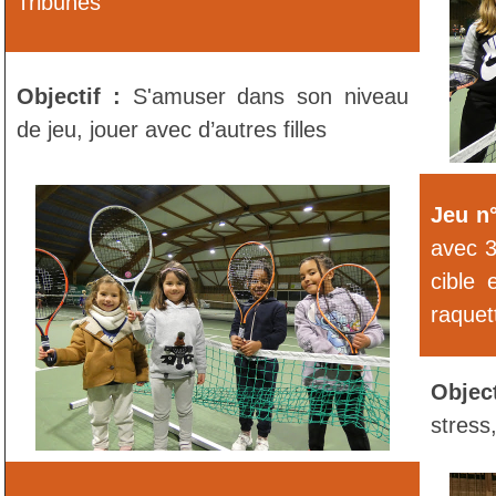
Tribunes
Objectif :
S'amuser dans son niveau
de jeu, jouer avec d’autres filles
Jeu n°
avec 3
cible 
raquet
Object
stress,