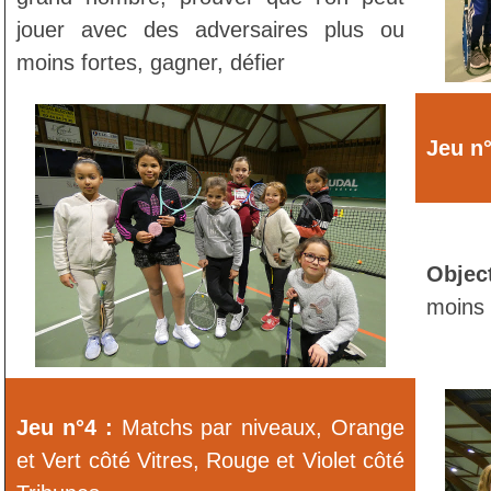
jouer avec des adversaires plus ou
moins fortes, gagner, défier
Jeu n°
Object
moins 
Jeu n°4 :
Matchs par niveaux, Orange
et Vert côté Vitres, Rouge et Violet côté