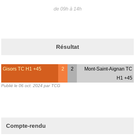
de 09h à 14h
Résultat
Gisors TC H1 +45
2
2
Mont-Saint-Aignan TC
H1 +45
Publié le
06 oct. 2024
par TCG
Compte-rendu