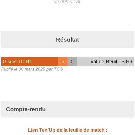
de 09h à 18h
Résultat
Gisors TC H4
5
0
Val-de-Reuil TS H3
Publié le
30 mars 2025
par TCG
Compte-rendu
Lien Ten'Up de la feuille de match :