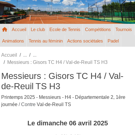
Panneau de gestion des cookies
Tennis Club de Gisors
Accueil
Le club
Ecole de Tennis
Compétitions
Tournois
Animations
Tennis au féminin
Actions sociétales
Padel
Accueil
Messieurs : Gisors TC H4 / Val-de-Reuil TS H3
Messieurs : Gisors TC H4 / Val-
de-Reuil TS H3
Printemps 2025 - Messieurs - H4 - Départementale 2, 1ère
journée
/ Contre
Val-de-Reuil TS
Le
dimanche
06
avril
2025