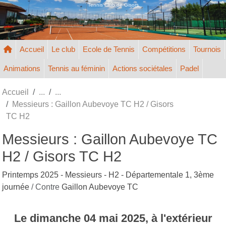
Panneau de gestion des cookies
Tennis Club de Gisors
Accueil
Le club
Ecole de Tennis
Compétitions
Tournois
Animations
Tennis au féminin
Actions sociétales
Padel
Accueil
Messieurs : Gaillon Aubevoye TC H2 / Gisors
TC H2
Messieurs : Gaillon Aubevoye TC
H2 / Gisors TC H2
Printemps 2025 - Messieurs - H2 - Départementale 1, 3ème
journée
/ Contre
Gaillon Aubevoye TC
Le
dimanche
04
mai
2025
, à l'extérieur