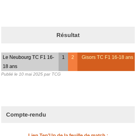
Résultat
Le Neubourg TC F1 16-
1
2
Gisors TC F1 16-18 ans
18 ans
Publié le
10 mai 2025
par TCG
Compte-rendu
Lien Ten'Up de la feuille de match :