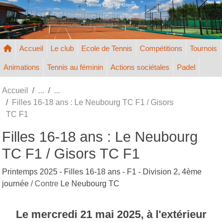
Panneau de gestion des cookies
Tennis Club de Gisors
Accueil
Le club
Ecole de Tennis
Compétitions
Tournois
Animations
Tennis au féminin
Actions sociétales
Padel
Accueil
Filles 16-18 ans : Le Neubourg TC F1 / Gisors
TC F1
Filles 16-18 ans : Le Neubourg
TC F1 / Gisors TC F1
Printemps 2025 - Filles 16-18 ans - F1 - Division 2, 4ème
journée
/ Contre
Le Neubourg TC
Le
mercredi
21
mai
2025
, à l'extérieur