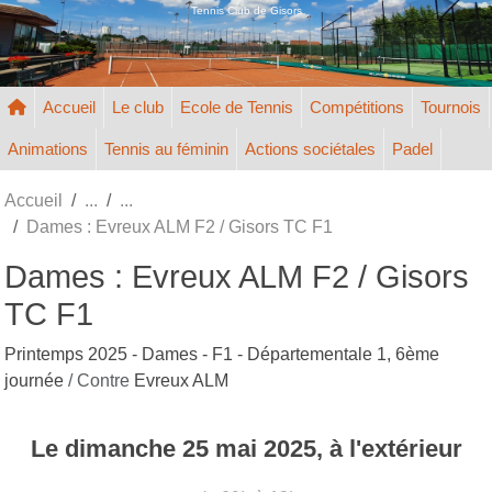
Panneau de gestion des cookies
Tennis Club de Gisors
Accueil
Le club
Ecole de Tennis
Compétitions
Tournois
Animations
Tennis au féminin
Actions sociétales
Padel
Accueil
Dames : Evreux ALM F2 / Gisors TC F1
Dames : Evreux ALM F2 / Gisors
TC F1
Printemps 2025 - Dames - F1 - Départementale 1, 6ème
journée
/ Contre
Evreux ALM
Le
dimanche
25
mai
2025
, à l'extérieur