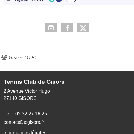
Gisors TC F1
Tennis Club de Gisors
2 Avenue Victor Hugo
27140
GISORS
Tél. :
02.32.27.16.25
contact@tcgisors.fr
Informations légales