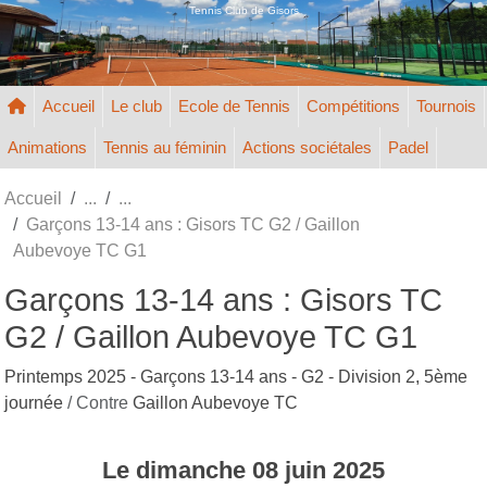
Panneau de gestion des cookies
Tennis Club de Gisors
Accueil
Le club
Ecole de Tennis
Compétitions
Tournois
Animations
Tennis au féminin
Actions sociétales
Padel
Accueil
Garçons 13-14 ans : Gisors TC G2 / Gaillon
Aubevoye TC G1
Garçons 13-14 ans : Gisors TC
G2 / Gaillon Aubevoye TC G1
Printemps 2025 - Garçons 13-14 ans - G2 - Division 2, 5ème
journée
/ Contre
Gaillon Aubevoye TC
Le
dimanche
08
juin
2025