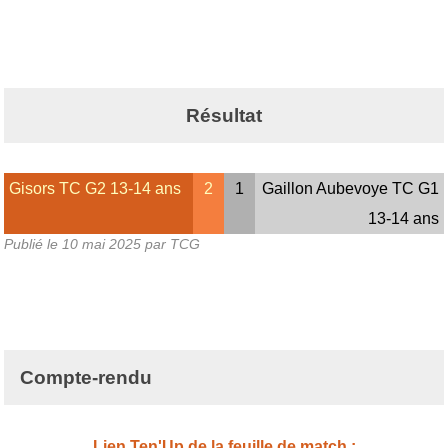
Résultat
Gisors TC G2 13-14 ans
2
1
Gaillon Aubevoye TC G1
13-14 ans
Publié le
10 mai 2025
par TCG
Compte-rendu
Lien Ten'Up de la feuille de match :