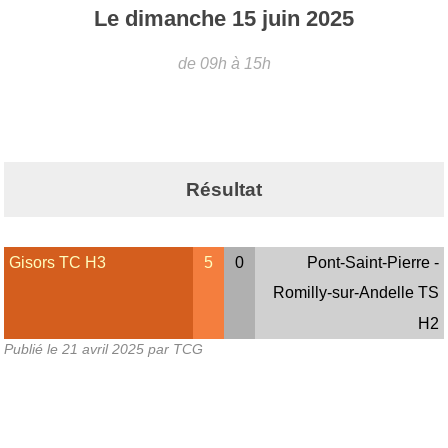
Le
dimanche
15
juin
2025
de 09h à 15h
Résultat
Gisors TC H3
5
0
Pont-Saint-Pierre -
Romilly-sur-Andelle TS
H2
Publié le
21 avril 2025
par TCG