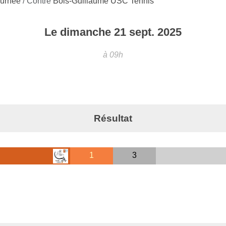
journée
/ Contre
Bois-Guillaume USC Tennis
Le
dimanche
21
sept.
2025
à 09h
Résultat
1
3