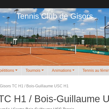
Tennis Club de Gisors
étitions
Tournois
Animations
Tennis au fémi
 Gisors TC H1 / Bois-Guillaume USC H1
 TC H1 / Bois-Guillaume