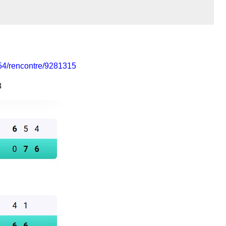
054/rencontre/9281315
8