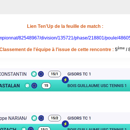
Lien Ten'Up de la feuille de match :
/championnat/82548967/division/135721/phase/218801/poule/486
ème
Classement de l'équipe à l'issue de cette rencontre :
5
/ 