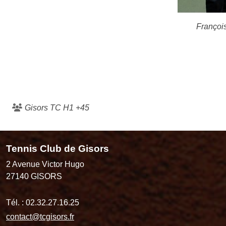
François
Gisors TC H1 +45
Tennis Club de Gisors
2 Avenue Victor Hugo
27140
GISORS
Tél. :
02.32.27.16.25
contact@tcgisors.fr