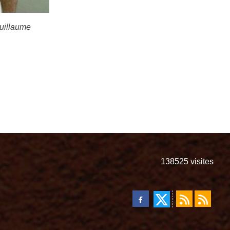
Guillaume
138525
visites