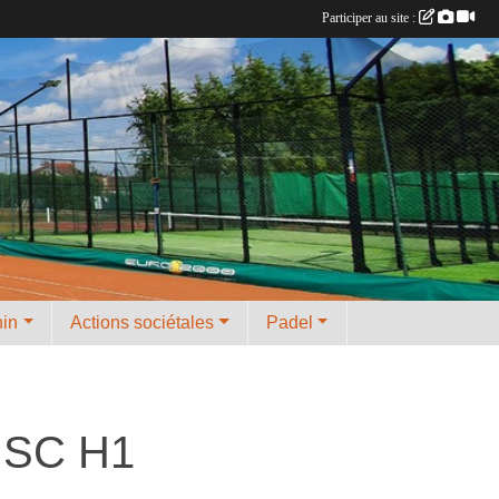
Participer au site :
nin
Actions sociétales
Padel
 USC H1