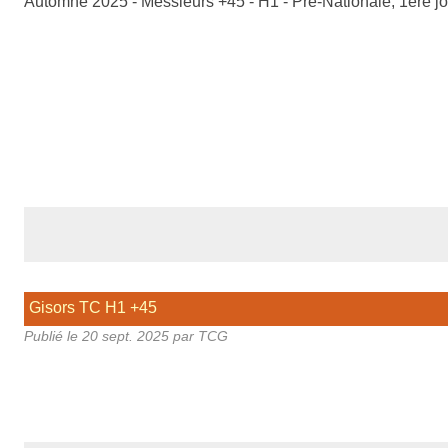
Automne 2025 - Messieurs +45 - H1 - Pré-Nationale, 1ère 
Gisors TC H1 +45
Publié le
20 sept. 2025
par TCG