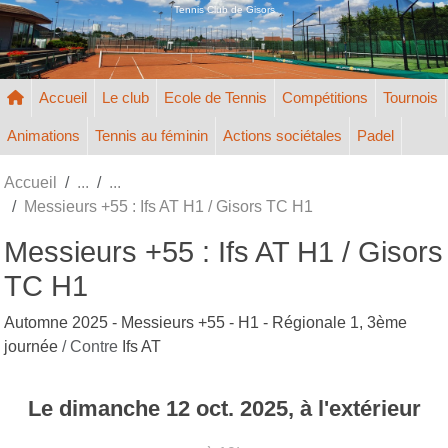
Panneau de gestion des cookies
Tennis Club de Gisors
Accueil
Le club
Ecole de Tennis
Compétitions
Tournois
Animations
Tennis au féminin
Actions sociétales
Padel
Accueil
Messieurs +55 : Ifs AT H1 / Gisors TC H1
Messieurs +55 : Ifs AT H1 / Gisors
TC H1
Automne 2025 - Messieurs +55 - H1 - Régionale 1, 3ème
journée
/ Contre
Ifs AT
Le
dimanche
12
oct.
2025
, à l'extérieur