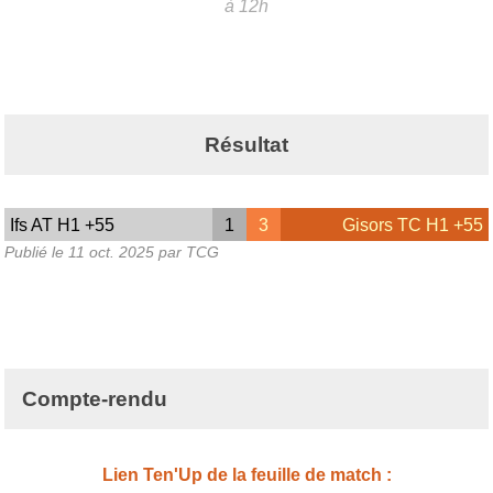
à 12h
Résultat
Ifs AT H1 +55
1
3
Gisors TC H1 +55
Publié le
11 oct. 2025
par TCG
Compte-rendu
Lien Ten'Up de la feuille de match :