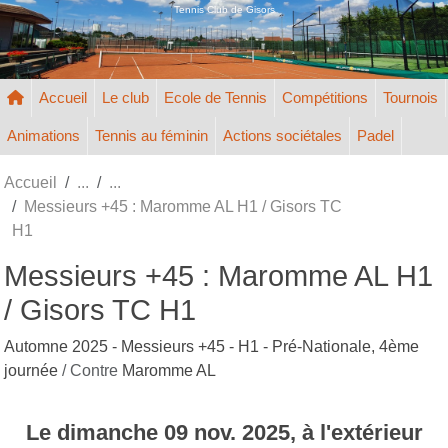
Panneau de gestion des cookies
Tennis Club de Gisors
Accueil
Le club
Ecole de Tennis
Compétitions
Tournois
Animations
Tennis au féminin
Actions sociétales
Padel
Accueil
Messieurs +45 : Maromme AL H1 / Gisors TC
H1
Messieurs +45 : Maromme AL H1
/ Gisors TC H1
Automne 2025 - Messieurs +45 - H1 - Pré-Nationale, 4ème
journée
/ Contre
Maromme AL
Le
dimanche
09
nov.
2025
, à l'extérieur