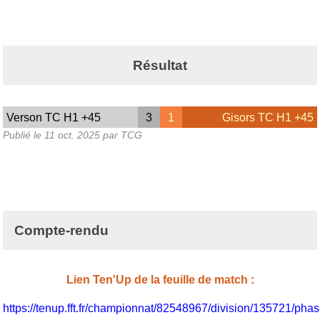
Résultat
Verson TC H1 +45
3
1
Gisors TC H1 +45
Publié le
11 oct. 2025
par TCG
Compte-rendu
Lien Ten'Up de la feuille de match :
https://tenup.fft.fr/championnat/82548967/division/135721/p