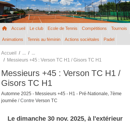
Panneau de gestion des cookies
Tennis Club de Gisors
Accueil
Le club
Ecole de Tennis
Compétitions
Tournois
Animations
Tennis au féminin
Actions sociétales
Padel
Accueil
Messieurs +45 : Verson TC H1 / Gisors TC H1
Messieurs +45 : Verson TC H1 /
Gisors TC H1
Automne 2025 - Messieurs +45 - H1 - Pré-Nationale, 7ème
journée
/ Contre
Verson TC
Le
dimanche
30
nov.
2025
, à l'extérieur