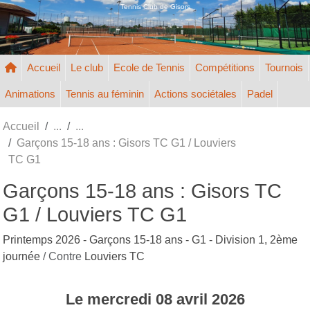
Panneau de gestion des cookies
Tennis Club de Gisors
Accueil
Le club
Ecole de Tennis
Compétitions
Tournois
Animations
Tennis au féminin
Actions sociétales
Padel
Accueil
Garçons 15-18 ans : Gisors TC G1 / Louviers
TC G1
Garçons 15-18 ans : Gisors TC
G1 / Louviers TC G1
Printemps 2026 - Garçons 15-18 ans - G1 - Division 1, 2ème
journée
/ Contre
Louviers TC
Le
mercredi
08
avril
2026