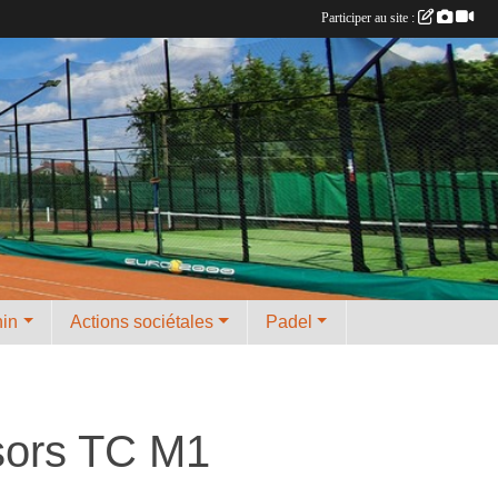
Participer au site :
nin
Actions sociétales
Padel
isors TC M1