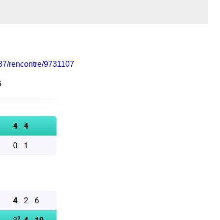
987/rencontre/9731107
6