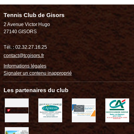
Tennis Club de Gisors
2 Avenue Victor Hugo
27140
GISORS
Tél. :
02.32.27.16.25
contact@tcgisors.fr
Informations légales
Signaler un contenu inapproprié
Les partenaires du club