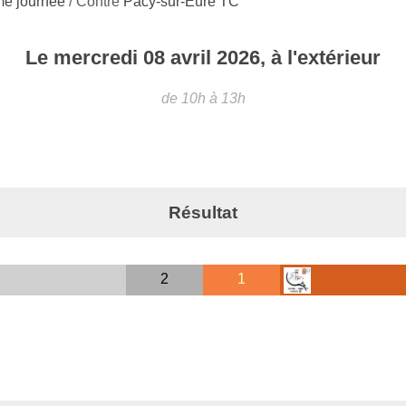
ème journée
/ Contre
Pacy-sur-Eure TC
Le
mercredi
08
avril
2026
, à l'extérieur
de 10h à 13h
Résultat
2
1