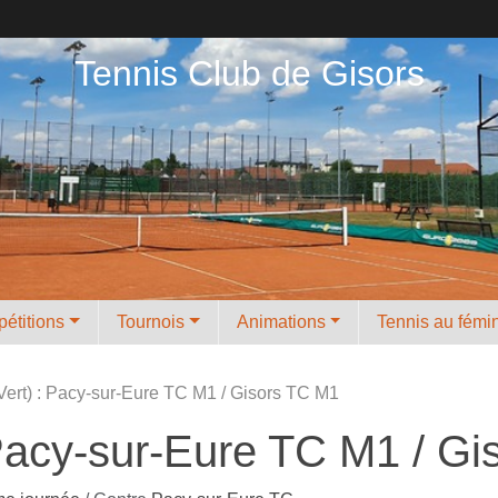
Tennis Club de Gisors
étitions
Tournois
Animations
Tennis au fémi
Vert) : Pacy-sur-Eure TC M1 / Gisors TC M1
 Pacy-sur-Eure TC M1 / G