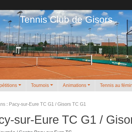
Tennis Club de Gisors
étitions
Tournois
Animations
Tennis au fémi
ns : Pacy-sur-Eure TC G1 / Gisors TC G1
cy-sur-Eure TC G1 / Gis