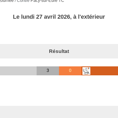
 journée
/ Contre
Pacy-sur-Eure TC
Le
lundi
27
avril
2026
, à l'extérieur
Résultat
3
0