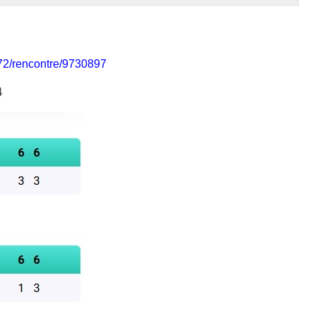
972/rencontre/9730897
4