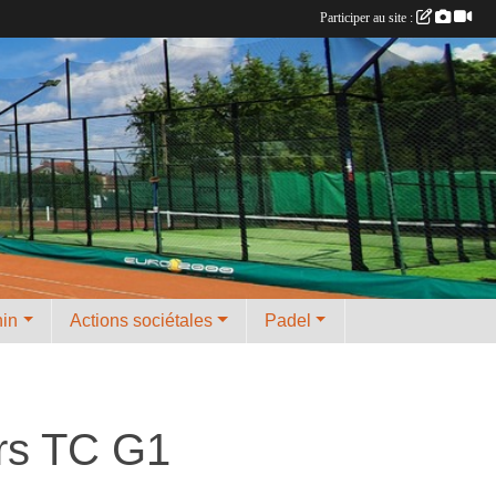
Participer au site :
nin
Actions sociétales
Padel
ors TC G1