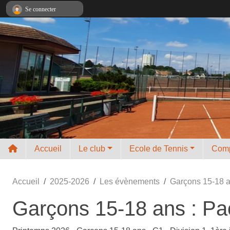
Panneau de gestion des cookies
Se connecter
Accueil
Le club
Ecole de Tennis
Comp
Accueil
2025-2026
Les évènements
Garçons 15-18 a
Garçons 15-18 ans : Pa