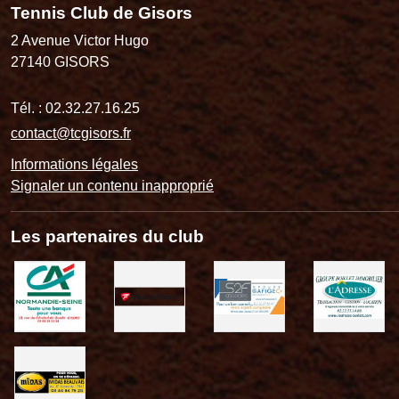
Tennis Club de Gisors
2 Avenue Victor Hugo
27140
GISORS
Tél. :
02.32.27.16.25
contact@tcgisors.fr
Informations légales
Signaler un contenu inapproprié
Les partenaires du club