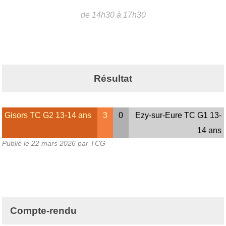
de 14h30 à 17h30
Résultat
Gisors TC G2 13-14 ans
3
0
Ezy-sur-Eure TC G1 13-
14 ans
Publié le
22 mars 2026
par TCG
Compte-rendu