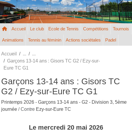
Panneau de gestion des cookies
Tennis Club de Gisors
Accueil
Le club
Ecole de Tennis
Compétitions
Tournois
Animations
Tennis au féminin
Actions sociétales
Padel
Accueil
Garçons 13-14 ans : Gisors TC G2 / Ezy-sur-
Eure TC G1
Garçons 13-14 ans : Gisors TC
G2 / Ezy-sur-Eure TC G1
Printemps 2026 - Garçons 13-14 ans - G2 - Division 3, 5ème
journée
/ Contre
Ezy-sur-Eure TC
Le
mercredi
20
mai
2026