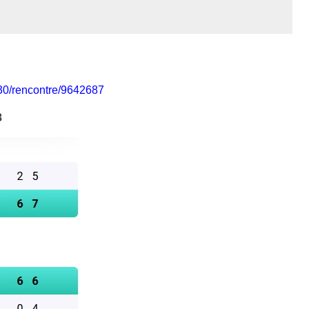
930/rencontre/9642687
8