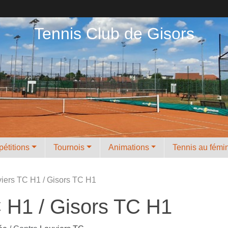
Tennis Club de Gisors
étitions
Tournois
Animations
Tennis au fémi
viers TC H1 / Gisors TC H1
C H1 / Gisors TC H1