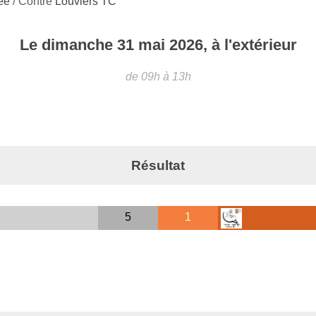
née
/ Contre
Louviers TC
Le
dimanche
31
mai
2026
, à l'extérieur
de 09h à 13h
Résultat
5
1