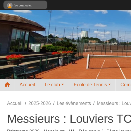
Panneau de gestion des cookies
Se connecter
Accueil
Le club
Ecole de Tennis
Comp
Accueil
2025-2026
Les évènements
Messieurs : Lou
Messieurs : Louviers T