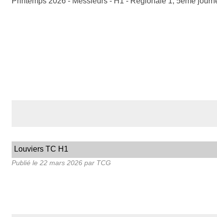
Printemps 2026 - Messieurs - H1 - Régionale 1, 5ème jour
Louviers TC H1
Publié le
22 mars 2026
par TCG