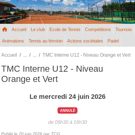
Panneau de gestion des cookies
Tennis Club de Gisors
Accueil
Le club
Ecole de Tennis
Compétitions
Tournois
Animations
Tennis au féminin
Actions sociétales
Padel
Accueil
TMC Interne U12 - Niveau Orange et Vert
TMC Interne U12 - Niveau
Orange et Vert
Le
mercredi
24
juin
2026
ANNULÉ
de 09h30 à 16h30
Publié le
20 juin 2026
par TCG