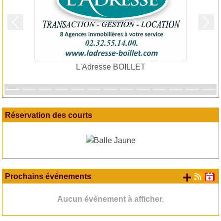
Précedent
Suiv
L'Adresse BOILLET
Réservation des courts
+ d'
Prochains événements
Aucun évènement à afficher.