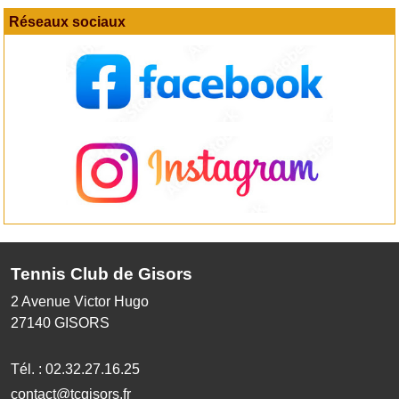
Réseaux sociaux
Tennis Club de Gisors
2 Avenue Victor Hugo
27140
GISORS
Tél. :
02.32.27.16.25
contact@tcgisors.fr