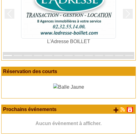
Précedent
Suiv
L'Adresse BOILLET
Réservation des courts
+ d'
Prochains événements
Aucun évènement à afficher.