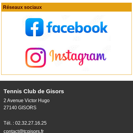
Réseaux sociaux
Tennis Club de Gisors
2 Avenue Victor Hugo
27140
GISORS
Tél. :
02.32.27.16.25
contact@tcgisors.fr