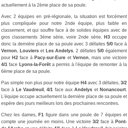
actuellement à la 2ème place de sa poule.
Avec 2 équipes en pré-régionale, la situation est forcément
plus compliquée pour notre 2nde équipe, plus faible en
classement, et qui souffre face à de solides équipes avec de
gros classements 3ème série, voire 2nde série.
H3
occupe
donc la dernière place de sa poule avec 3 défaites
5/0
face à
Vernon
,
Louviers
et
Les Andelys
. 2 défaites
5/0
également
pour
H2
face à
Pacy-sur-Eure
et
Vernon
, mais une victoire
4/1
face
Lyons-la-Forêt
a permis à l'équipe de remonter à la
6ème place de sa poule.
Pas simple non plus pour notre équipe
H4
avec 3 défaites,
3/2
face à
Le Vaudreuil
,
4/1
face aux
Andelys
et
Nonancourt
.
L'équipe occupe actuellement la dernière place de sa poule et
espère des jours meilleurs lors des prochaines rencontres.
Chez les dames,
F1
figure dans une poule de 7 équipes et
compte une journée en moins. Une victoire
3/2
face à
Pont-