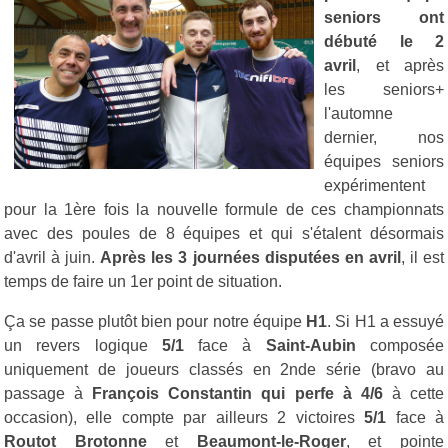
seniors ont
débuté le 2
avril
, et après
les seniors+
l'automne
dernier, nos
équipes seniors
expérimentent
pour la 1ère fois la nouvelle formule de ces championnats
avec des poules de 8 équipes et qui s'étalent désormais
d'avril à juin.
Après les 3 journées disputées en avril
, il est
temps de faire un 1er point de situation.
Ça se passe plutôt bien pour notre équipe
H1
. Si H1 a essuyé
un revers logique
5/1
face à
Saint-Aubin
composée
uniquement de joueurs classés en 2nde série (bravo au
passage à
François Constantin qui perfe à 4/6
à cette
occasion), elle compte par ailleurs 2 victoires
5/1
face à
Routot Brotonne
et
Beaumont-le-Roger
, et pointe