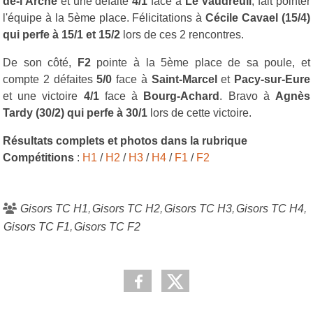
de-l'Arche
et une défaite
4/1
face à
Le Vaudreuil
, fait pointer
l'équipe à la 5ème place. Félicitations à
Cécile Cavael (15/4)
qui perfe à 15/1 et 15/2
lors de ces 2 rencontres.
De son côté,
F2
pointe à la 5ème place de sa poule, et
compte 2 défaites
5/0
face à
Saint-Marcel
et
Pacy-sur-Eure
et une victoire
4/1
face à
Bourg-Achard
. Bravo à
Agnès
Tardy (30/2) qui perfe à 30/1
lors de cette victoire.
Résultats complets et photos dans la rubrique
Compétitions
:
H1
/
H2
/
H3
/
H4
/
F1
/
F2
Gisors TC H1
Gisors TC H2
Gisors TC H3
Gisors TC H4
Gisors TC F1
Gisors TC F2