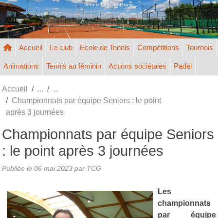
Panneau de gestion des cookies
Tennis Club de Gisors
Accueil
Le club
Ecole de Tennis
Compétitions
Tournois
Animations
Tennis au féminin
Actions sociétales
Padel
Accueil
Championnats par équipe Seniors : le point
après 3 journées
Championnats par équipe Seniors
: le point après 3 journées
Publiée le
06 mai 2023
par TCG
Les
championnats
par équipe